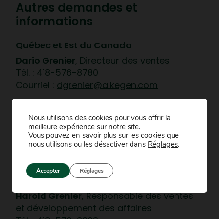
Autres demandes et
informations
Québec et Est du Canada
Dario Grenier
, Directeur des ventes
Tél. : 418-576-8780
Courriel :
dgrenier@alkegen.com
Région métropolitaine de Montréal
et USA
Nous utilisons des cookies pour vous offrir la
meilleure expérience sur notre site.
Julie Asselin
, Représentante des ventes
Vous pouvez en savoir plus sur les cookies que
nous utilisons ou les désactiver dans
Réglages
.
Tél. :
514-292-4603
Courriel :
jasselin@alkegen.com
Accepter
Réglages
Région de Québec et Ouest canadien
Harold Grenier
, Responsable des ventes
et développement des affaires